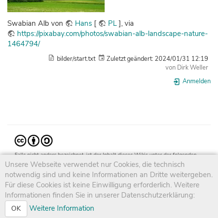
Swabian Alb von
Hans
[
PL
], via
https://pixabay.com/photos/swabian-alb-landscape-nature-
1464794/
bilder/start.txt
Zuletzt geändert:
2024/01/31 12:19
von
Dirk Weller
Anmelden
Falls nicht anders bezeichnet, ist der Inhalt dieses Wikis unter der folgenden
Lizenz veröffentlicht:
Unsere Webseite verwendet nur Cookies, die technisch
CC Attribution-Share Alike 4.0 International
notwendig sind und keine Informationen an Dritte weitergeben.
Für diese Cookies ist keine Einwilligung erforderlich. Weitere
Informationen finden Sie in unserer Datenschutzerklärung:
Weitere Information
OK